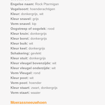
Engelse naam:
Rock Ptarmigan
Vogelsoort:
hoenderachtigen
Kleur:
donkergrijs,
wit
Kleur snavel:
grijs
Vorm snavel:
kip
Oogstreep of oogvlek:
rood
Kleur kruin:
donkergrijs
Kleur borst:
donkergrijs
Kleur buik:
wit
Kleur keel:
donkergrijs
Schakering:
gevlekt
Kleur stuit:
donkergrijs
Kleur vleugel bovenzijde:
wit
Kleur vleugel onderzijde:
wit
Vorm Vleugel:
rond
Kleur poot:
wit
Vorm poot:
hoender
Kleur staart:
zwart,
donkergrijs
Vorm staart:
waaier
Moerassneeuwhoen