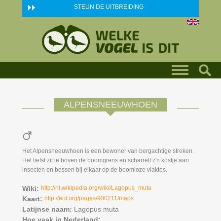
Skip to main content
STEUN DE UITBREIDING
ALPENSNEEUWHOEN
Het Alpensneeuwhoen is een bewoner van bergachtige streken.
Het liefst zit ie boven de boomgrens en scharrelt z'n kostje aan
insecten en bessen bij elkaar op de boomloze vlaktes.
Wiki:
http://nl.wikipedia.org/wiki/Lagopus_muta
Kaart:
http://eol.org/pages/900211/maps
Latijnse naam:
Lagopus muta
Hoe vaak in Nederland: