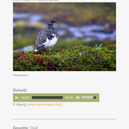
immugianu
Geluid:
00:00
00:00
P. Aberg (
www.xeno-canto.org
)
Grootte:
Duif