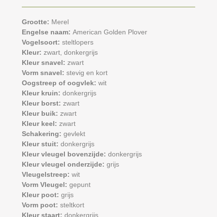
Grootte:
Merel
Engelse naam:
American Golden Plover
Vogelsoort:
steltlopers
Kleur:
zwart,
donkergrijs
Kleur snavel:
zwart
Vorm snavel:
stevig en kort
Oogstreep of oogvlek:
wit
Kleur kruin:
donkergrijs
Kleur borst:
zwart
Kleur buik:
zwart
Kleur keel:
zwart
Schakering:
gevlekt
Kleur stuit:
donkergrijs
Kleur vleugel bovenzijde:
donkergrijs
Kleur vleugel onderzijde:
grijs
Vleugelstreep:
wit
Vorm Vleugel:
gepunt
Kleur poot:
grijs
Vorm poot:
steltkort
Kleur staart:
donkergrijs