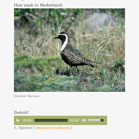
Hoe vaak in Nederland:
Dominic Sherony
Geluid:
00:00
00:00
A. Spencer (
www.xeno-canto.org
)