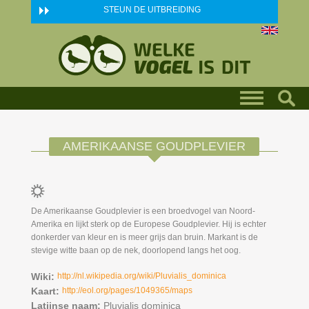
Skip to main content
STEUN DE UITBREIDING
AMERIKAANSE GOUDPLEVIER
De Amerikaanse Goudplevier is een broedvogel van Noord-
Amerika en lijkt sterk op de Europese Goudplevier. Hij is echter
donkerder van kleur en is meer grijs dan bruin. Markant is de
stevige witte baan op de nek, doorlopend langs het oog.
Wiki:
http://nl.wikipedia.org/wiki/Pluvialis_dominica
Kaart:
http://eol.org/pages/1049365/maps
Latijnse naam:
Pluvialis dominica