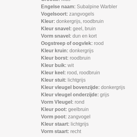
Engelse naam:
Subalpine Warbler
Vogelsoort:
zangvogels
Kleur:
donkergrijs,
roodbruin
Kleur snavel:
geel,
bruin
Vorm snavel:
dun en kort
Oogstreep of oogvlek:
rood
Kleur kruin:
donkergrijs
Kleur borst:
roodbruin
Kleur buik:
wit
Kleur keel:
rood,
roodbruin
Kleur stuit:
lichtgrijs
Kleur vleugel bovenzijde:
donkergrijs
Kleur vleugel onderzijde:
grijs
Vorm Vleugel:
rond
Kleur poot:
geelbruin
Vorm poot:
zangvogel
Kleur staart:
lichtgrijs
Vorm staart:
recht