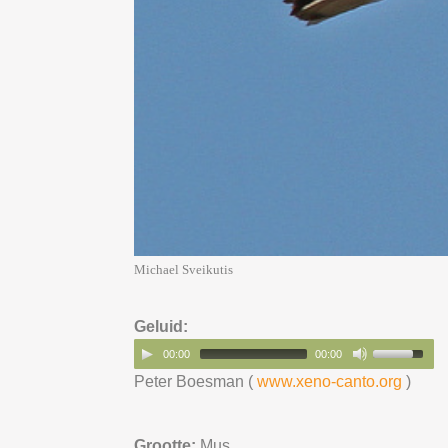
Michael Sveikutis
Geluid:
00:00
00:00
Peter Boesman (
www.xeno-canto.org
)
Grootte:
Mus