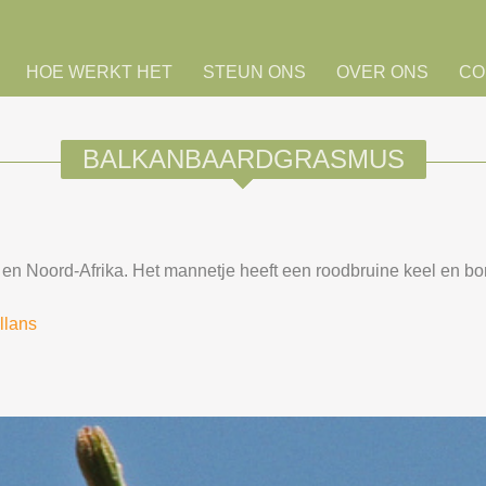
HOE WERKT HET
STEUN ONS
OVER ONS
CO
BALKANBAARDGRASMUS
 Noord-Afrika. Het mannetje heeft een roodbruine keel en borst.
illans