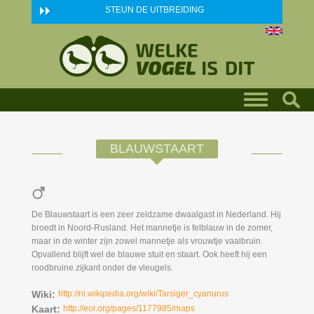
Skip to main content
STEUN DE UITBREIDING
BLAUWSTAART
De Blauwstaart is een zeer zeldzame dwaalgast in Nederland. Hij
broedt in Noord-Rusland. Het mannetje is felblauw in de zomer,
maar in de winter zijn zowel mannetje als vrouwtje vaalbruin.
Opvallend blijft wel de blauwe stuit en staart. Ook heeft hij een
roodbruine zijkant onder de vleugels.
Wiki:
http://nl.wikipedia.org/wiki/Tarsiger_cyanurus
Kaart:
http://eol.org/pages/1177985/maps