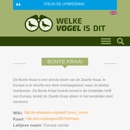
Skip to main content
STEUN DE UITBREIDING
BONTE KRAAI
De Bonte Kraai is een directe broer van de Zwarte Kraai. In
Europa is er slechts een klein overlapgebied, waar ze allebei
voorkomen. De Bonte Kraai broedt vooral in de Oostelijke helft
van Europa, terwijl de Zwarte Kraai alleen in het westelijke deel
voorkomt.
Wiki:
http://nl.wikipedia.org/wiki/Corvus_cornix
Kaart:
http://eol.org/pages/268794/maps
Latijnse naam:
Corvus cornix