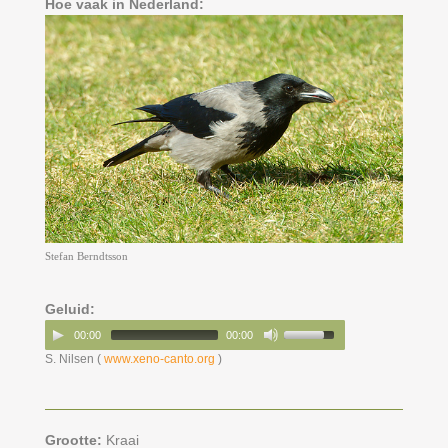
Hoe vaak in Nederland:
Stefan Berndtsson
Geluid:
00:00
00:00
S. Nilsen (
www.xeno-canto.org
)
Grootte:
Kraai