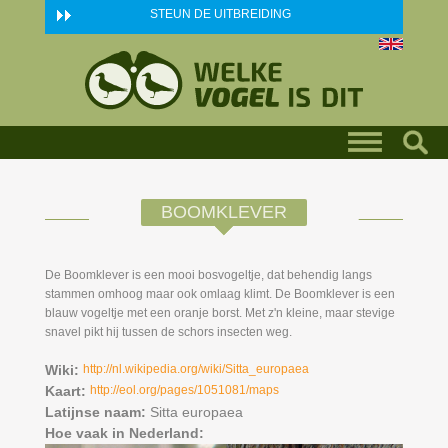
Skip to main content
STEUN DE UITBREIDING
BOOMKLEVER
De Boomklever is een mooi bosvogeltje, dat behendig langs
stammen omhoog maar ook omlaag klimt. De Boomklever is een
blauw vogeltje met een oranje borst. Met z'n kleine, maar stevige
snavel pikt hij tussen de schors insecten weg.
Wiki:
http://nl.wikipedia.org/wiki/Sitta_europaea
Kaart:
http://eol.org/pages/1051081/maps
Latijnse naam:
Sitta europaea
Hoe vaak in Nederland: