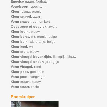
Engelse naam:
Nuthatch
Vogelsoort:
spechten
Kleur:
blauw,
oranje
Kleur snavel:
zwart
Vorm snavel:
dun en kort
Oogstreep of oogvlek:
zwart
Kleur kruin:
blauw
Kleur borst:
wit,
oranje,
beige
Kleur buik:
wit,
oranje,
beige
Kleur keel:
wit
Kleur stuit:
blauw
Kleur vleugel bovenzijde:
lichtgrijs,
blauw
Kleur vleugel onderzijde:
grijs
Vorm Vleugel:
rond
Kleur poot:
geelbruin
Vorm poot:
zangvogel
Kleur staart:
blauw
Vorm staart:
recht
Boomkruiper