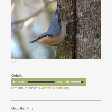
Jac31
Geluid:
00:00
00:00
Fernand Deroussen (
www.xeno-canto.org
)
Grootte:
Mus