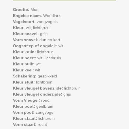
Grootte:
Mus
Engelse naam:
Woodlark
Vogelsoort:
zangvogels
Kleur:
wit,
lichtbruin
Kleur snavel:
grijs
Vorm snavel:
dun en kort
Oogstreep of oogvlek:
wit
Kleur kruin:
lichtbruin
Kleur borst:
wit,
lichtbruin
Kleur buik:
wit
Kleur keel:
wit
Schakering:
gespikkeld
Kleur stuit:
lichtbruin
Kleur vleugel bovenzijde:
lichtbruin
Kleur vleugel onderzijde:
grijs
Vorm Vleugel:
rond
Kleur poot:
geelbruin
Vorm poot:
zangvogel
Kleur staart:
lichtbruin
Vorm staart:
recht