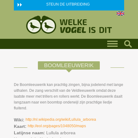
Skip to main content
STEUN DE UITBREIDING
BOOMLEEUWERIK
De Boomleeuwerik kan prachtig zingen, bijna jodelend met lange
uithalen. De zang verschilt van de Veldleeuwerik omdat deze
laatste meer met trillers en rollers werkt. De Boomleeuwerik daalt
langzaam naar een boomtop onderwijl zijn prachtige liedje
fluitend.
Wiki:
http://nl.wikipedia.org/wiki/Lullula_arborea
Kaart:
http://eol.org/pages/1048050/maps
Latijnse naam:
Lullula arborea