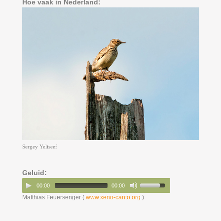
Hoe vaak in Nederland:
Sergey Yeliseef
Geluid:
00:00
00:00
Matthias Feuersenger (
www.xeno-canto.org
)