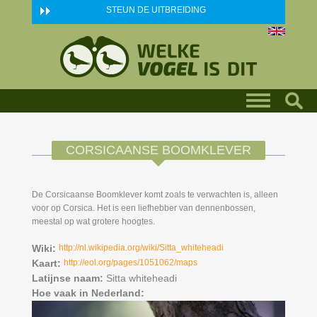
Skip to main content
STEUN DE UITBREIDING
CORSICAANSE BOOMKLEVER
De Corsicaanse Boomklever komt zoals te verwachten is, alleen
voor op Corsica. Het is een liefhebber van dennenbossen,
meestal op wat grotere hoogtes.
Wiki:
http://nl.wikipedia.org/wiki/Sitta_whiteheadi
Kaart:
http://eol.org/pages/1051062/maps
Latijnse naam:
Sitta whiteheadi
Hoe vaak in Nederland: