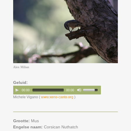
Alex Milian
Geluid:
00:00
00:00
Michele Vigano (
www.xeno-canto.org
)
Grootte:
Mus
Engelse naam:
Corsican Nuthatch