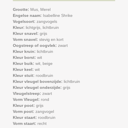
Grootte:
Mus,
Merel
Engelse naam:
Isabelline Shrike
Vogelsoort:
zangvogels
Kleur:
lichtgrijs,
lichtbruin
Kleur snavel:
grijs
Vorm snavel:
stevig en kort
Oogstreep of oogvlek:
zwart
Kleur kruin:
lichtbruin
Kleur borst:
wit
Kleur buik:
wit,
beige
Kleur keel:
wit
Kleur stuit:
roodbruin
Kleur vleugel bovenzijde:
lichtbruin
Kleur vleugel onderzijde:
grijs
Vleugelstreep:
zwart
Vorm Vleugel:
rond
Kleur poot:
grijs
Vorm poot:
zangvogel
Kleur staart:
roodbruin
Vorm staart:
recht