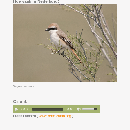
Hoe vaak in Nederland:
Sergey Yeliseev
Geluid:
00:00
00:00
Frank Lambert (
www.xeno-canto.org
)