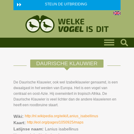
Skip to main content
STEUN DE UITBREIDING
DAURISCHE KLAUWIER
De Daurische Klauwier, ook wel Izabelklauwier genaamd, is een
dwaalgast in het westen van Europa. Het is een vogel van
centraal en oost-Azie. Hij overwintert in tropisch Afrika. De
Daurische Klauwier is veel lichter dan de andere klauwieren en
heeft een roodbruine staart.
Wiki:
http://nl.wikipedia.org/wiki/Lanius_isabellinus
Kaart:
http://eol.org/pages/1050925/maps
Latijnse naam:
Lanius isabellinus