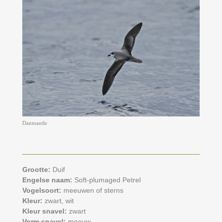
Danmantle
Grootte:
Duif
Engelse naam:
Soft-plumaged Petrel
Vogelsoort:
meeuwen of sterns
Kleur:
zwart,
wit
Kleur snavel:
zwart
Vorm snavel:
meeuw