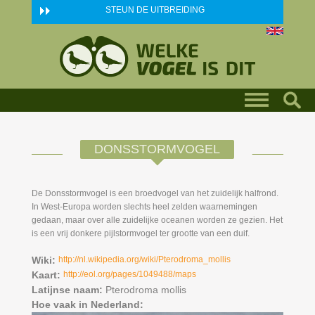
Skip to main content
STEUN DE UITBREIDING
DONSSTORMVOGEL
De Donsstormvogel is een broedvogel van het zuidelijk halfrond.
In West-Europa worden slechts heel zelden waarnemingen
gedaan, maar over alle zuidelijke oceanen worden ze gezien. Het
is een vrij donkere pijlstormvogel ter grootte van een duif.
Wiki:
http://nl.wikipedia.org/wiki/Pterodroma_mollis
Kaart:
http://eol.org/pages/1049488/maps
Latijnse naam:
Pterodroma mollis
Hoe vaak in Nederland: