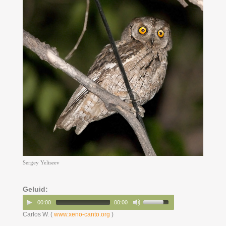
Sergey Yeliseev
Geluid:
00:00
00:00
Carlos W. (
www.xeno-canto.org
)