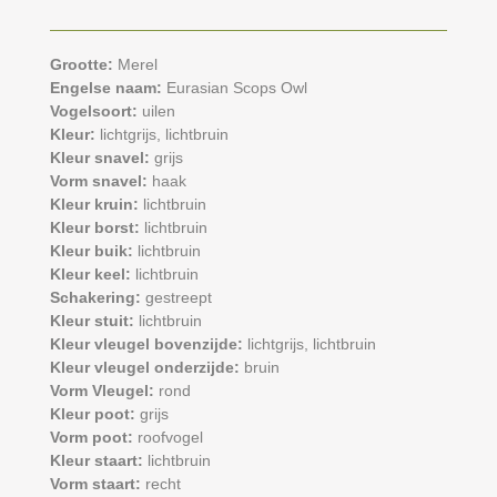
Grootte:
Merel
Engelse naam:
Eurasian Scops Owl
Vogelsoort:
uilen
Kleur:
lichtgrijs,
lichtbruin
Kleur snavel:
grijs
Vorm snavel:
haak
Kleur kruin:
lichtbruin
Kleur borst:
lichtbruin
Kleur buik:
lichtbruin
Kleur keel:
lichtbruin
Schakering:
gestreept
Kleur stuit:
lichtbruin
Kleur vleugel bovenzijde:
lichtgrijs,
lichtbruin
Kleur vleugel onderzijde:
bruin
Vorm Vleugel:
rond
Kleur poot:
grijs
Vorm poot:
roofvogel
Kleur staart:
lichtbruin
Vorm staart:
recht