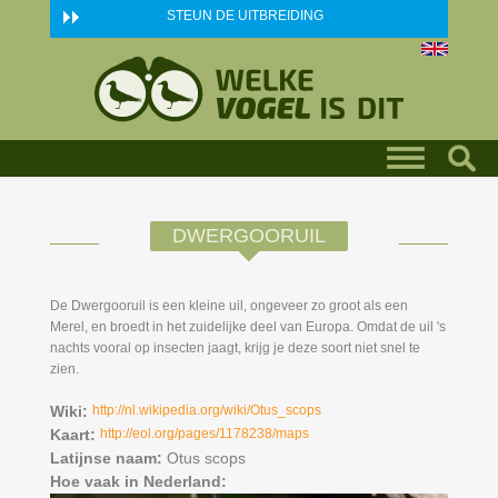
Skip to main content
STEUN DE UITBREIDING
DWERGOORUIL
De Dwergooruil is een kleine uil, ongeveer zo groot als een
Merel, en broedt in het zuidelijke deel van Europa. Omdat de uil 's
nachts vooral op insecten jaagt, krijg je deze soort niet snel te
zien.
Wiki:
http://nl.wikipedia.org/wiki/Otus_scops
Kaart:
http://eol.org/pages/1178238/maps
Latijnse naam:
Otus scops
Hoe vaak in Nederland: