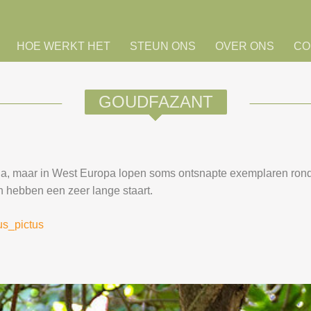
HOE WERKT HET
STEUN ONS
OVER ONS
CO
GOUDFAZANT
a, maar in West Europa lopen soms ontsnapte exemplaren rond.
en hebben een zeer lange staart.
hus_pictus