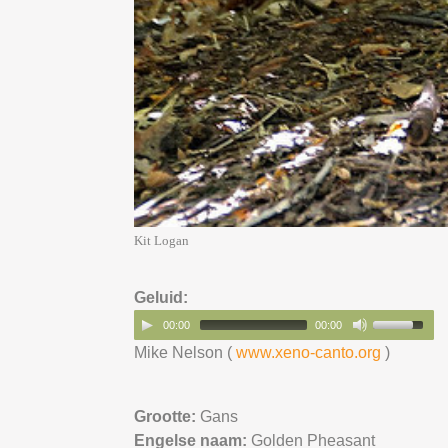
Kit Logan
Geluid:
00:00
00:00
Mike Nelson (
www.xeno-canto.org
)
Grootte:
Gans
Engelse naam:
Golden Pheasant