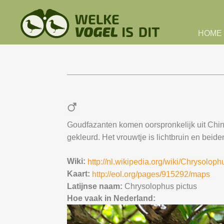
Skip to main content
HOME
Goudfazanten komen oorspronkelijk uit Chin
gekleurd. Het vrouwtje is lichtbruin en beid
Wiki:
http://nl.wikipedia.org/wiki/Chrysolop
Kaart:
http://eol.org/pages/915292/maps
Latijnse naam:
Chrysolophus pictus
Hoe vaak in Nederland: