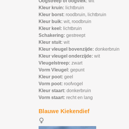
Oogstreep of oogvlek:
wit
Kleur kruin:
lichtbruin
Kleur borst:
roodbruin,
lichtbruin
Kleur buik:
wit,
roodbruin
Kleur keel:
lichtbruin
Schakering:
gestreept
Kleur stuit:
wit
Kleur vleugel bovenzijde:
donkerbruin
Kleur vleugel onderzijde:
wit
Vleugelstreep:
zwart
Vorm Vleugel:
gepunt
Kleur poot:
geel
Vorm poot:
roofvogel
Kleur staart:
donkerbruin
Vorm staart:
recht en lang
Blauwe Kiekendief