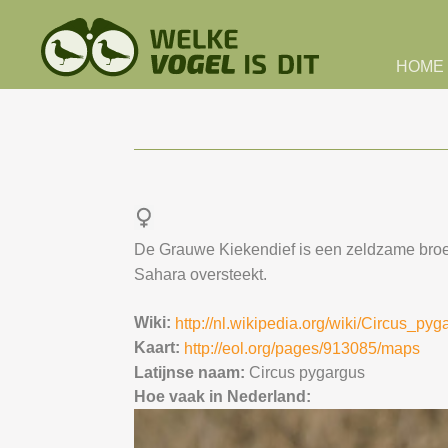
Skip to main content
HOME
De Grauwe Kiekendief is een zeldzame broedv
Sahara oversteekt.
Wiki:
http://nl.wikipedia.org/wiki/Circus_pyg
Kaart:
http://eol.org/pages/913085/maps
Latijnse naam:
Circus pygargus
Hoe vaak in Nederland: