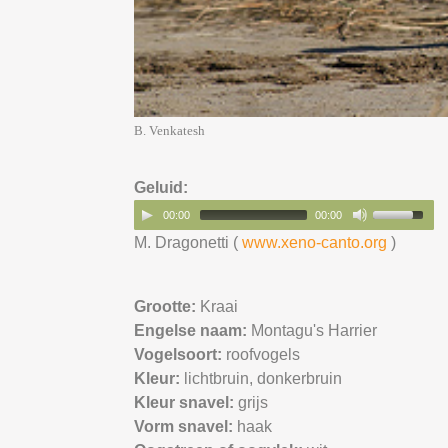
B. Venkatesh
Geluid:
00:00
00:00
M. Dragonetti (
www.xeno-canto.org
)
Grootte:
Kraai
Engelse naam:
Montagu's Harrier
Vogelsoort:
roofvogels
Kleur:
lichtbruin,
donkerbruin
Kleur snavel:
grijs
Vorm snavel:
haak