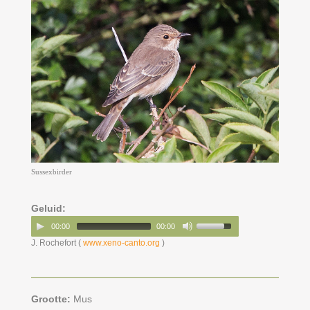
Sussexbirder
Geluid:
00:00
00:00
J. Rochefort (
www.xeno-canto.org
)
Grootte:
Mus