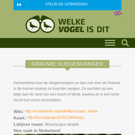
Skip to main content
STEUN DE UITBREIDING
GRAUWE VLIEGENVANGER
Kenmerkend voor de vliegenvangers en dus ook voor de Grauwe
is de manier waarop ze insecten vangen. Ze wachten op een
takje aan de rand van een boom of struik, waarna ze in een korte
vlucht hun prooi verschalken.
Wiki:
http://nl.wikipedia.org/wiki/Muscicapa_striata
Kaart:
http://eol.org/pages/1051394/maps
Latijnse naam:
Muscicapa striata
Hoe vaak in Nederland: