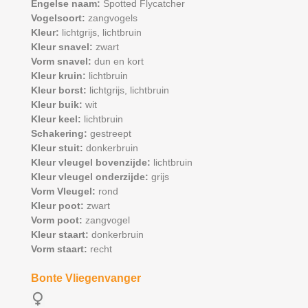
Engelse naam:
Spotted Flycatcher
Vogelsoort:
zangvogels
Kleur:
lichtgrijs,
lichtbruin
Kleur snavel:
zwart
Vorm snavel:
dun en kort
Kleur kruin:
lichtbruin
Kleur borst:
lichtgrijs,
lichtbruin
Kleur buik:
wit
Kleur keel:
lichtbruin
Schakering:
gestreept
Kleur stuit:
donkerbruin
Kleur vleugel bovenzijde:
lichtbruin
Kleur vleugel onderzijde:
grijs
Vorm Vleugel:
rond
Kleur poot:
zwart
Vorm poot:
zangvogel
Kleur staart:
donkerbruin
Vorm staart:
recht
Bonte Vliegenvanger