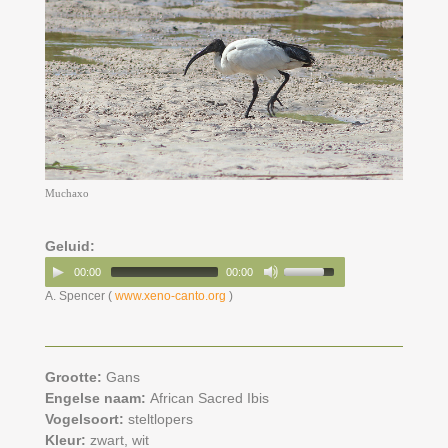
Muchaxo
Geluid:
00:00
00:00
A. Spencer (
www.xeno-canto.org
)
Grootte:
Gans
Engelse naam:
African Sacred Ibis
Vogelsoort:
steltlopers
Kleur:
zwart,
wit