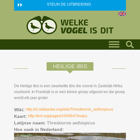
Skip to main content
STEUN DE UITBREIDING
HEILIGE IBIS
De Heilige Ibis is een zwartwitte Ibis die vooral in Zuidelijk Afrika
voorkomt. In Frankrijk is er een kleine groep uitgezet en die groep
wordt elk jaar groter.
Wiki:
http://nl.wikipedia.org/wiki/Threskiornis_aethiopicus
Kaart:
http://eol.org/pages/1049647/maps
Latijnse naam:
Threskiornis aethiopicus
Hoe vaak in Nederland: