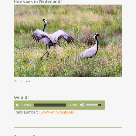
Hoe vaak in Nederland:
Ron Knight
Geluid:
00:00
00:00
Frank Lambert (
www.xeno-canto.org
)