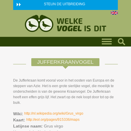
Skip to main content
STEUN DE UITBREIDING
JUFFERKRAANVOGEL
De Jufferkraan komt vooral voor in het oosten van Europa en de
steppen van Azie. Het is een grote sierlijke vogel, die moeilijk te
onderscheiden is van de gewone Kraanvogel. De Jufferkraan
heeft een effen grijs lijf. Het zwart op de nek loopt door tot op de
buik.
Wiki:
http://nl.wikipedia.org/wiki/Grus_virgo
Kaart:
http://eol.org/pages/915336/maps
Latijnse naam:
Grus virgo