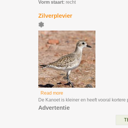
Vorm staart:
recht
Zilverplevier
Read more
about Zilverplevier
De Kanoet is kleiner en heeft vooral kortere 
Advertentie
T