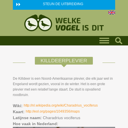
Skip to main content
STEUN DE UITBREIDING
KILLDEERPLEVIER
De Killdeer is een Noord-Amerikaanse plevier, die elk jaar wel in
Engeland wordt gezien, vooral in de winter. Het is een grote
plevier met een relatief lange staart. De stuit is opvallend
roodbruin.
Wiki:
http://nl.wikipedia.org/wiki/Charadrius_vociferus
Kaart:
http://eol.org/pages/1049356/maps
Latijnse naam:
Charadrius vociferus
Hoe vaak in Nederland: