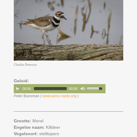
Charles Peterson
Geluid:
00:00
00:00
Peter Boesman (
www.xeno-canto.org
)
Grootte:
Merel
Engelse naam:
Killdeer
Vogelsoort:
steltlopers