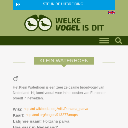
Skip to main content
STEUN DE UITBREIDING
KLEIN WATERHOEN
Het Klein Waterhoen is een zeer zeldzame broedvogel van
Nederland. Hij komt vooral voor in het oosten van Europa en
broedt in rietvelden.
Wiki:
http://nl.wikipedia.org/wiki/Porzana_parva
Kaart:
http://eol.org/pages/913277/maps
Latijnse naam:
Porzana parva
Hoe vaak in Nederland: