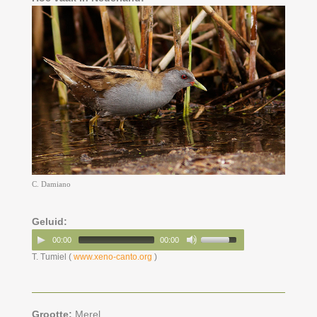
C. Damiano
Geluid:
00:00
00:00
T. Tumiel (
www.xeno-canto.org
)
Grootte:
Merel