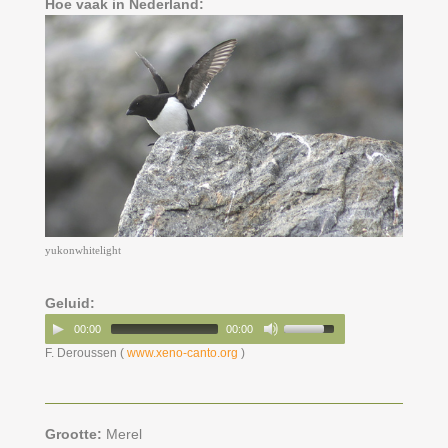
Hoe vaak in Nederland:
yukonwhitelight
Geluid:
00:00
00:00
F. Deroussen (
www.xeno-canto.org
)
Grootte:
Merel