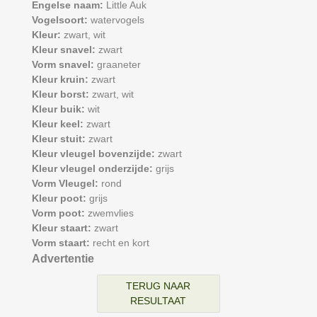
Engelse naam:
Little Auk
Vogelsoort:
watervogels
Kleur:
zwart,
wit
Kleur snavel:
zwart
Vorm snavel:
graaneter
Kleur kruin:
zwart
Kleur borst:
zwart,
wit
Kleur buik:
wit
Kleur keel:
zwart
Kleur stuit:
zwart
Kleur vleugel bovenzijde:
zwart
Kleur vleugel onderzijde:
grijs
Vorm Vleugel:
rond
Kleur poot:
grijs
Vorm poot:
zwemvlies
Kleur staart:
zwart
Vorm staart:
recht en kort
Advertentie
TERUG NAAR
RESULTAAT