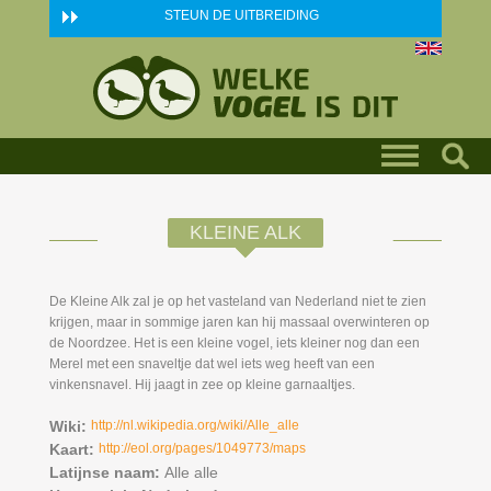
Skip to main content
STEUN DE UITBREIDING
KLEINE ALK
De Kleine Alk zal je op het vasteland van Nederland niet te zien
krijgen, maar in sommige jaren kan hij massaal overwinteren op
de Noordzee. Het is een kleine vogel, iets kleiner nog dan een
Merel met een snaveltje dat wel iets weg heeft van een
vinkensnavel. Hij jaagt in zee op kleine garnaaltjes.
Wiki:
http://nl.wikipedia.org/wiki/Alle_alle
Kaart:
http://eol.org/pages/1049773/maps
Latijnse naam:
Alle alle