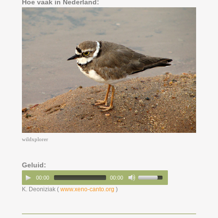
Hoe vaak in Nederland:
wildxplorer
Geluid:
00:00
00:00
K. Deoniziak (
www.xeno-canto.org
)