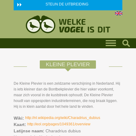
Skip to main content
STEUN DE UITBREIDING
KLEINE PLEVIER
De Kleine Plevier is een zeldzame verschijning in Nederland. Hij
is iets kleiner dan de Bontbekplevier die hier vaker voorkomt,
maar zich vooral in de kuststreek ophoudt. De Kleine Plevier
houdt van opgespoten industrieterreinen, die nog braak liggen.
Hij is in klein aantal door het hele land te vinden.
Wiki:
http://nl.wikipedia.org/wiki/Charadrius_dubius
Kaart:
http://eol.org/pages/1049361/overview
Latijnse naam:
Charadrius dubius