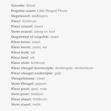
Grootte:
Merel
Engelse naam:
Little Ringed Plover
Vogelsoort:
steltlopers
Kleur:
lichtbruin
Kleur snavel:
zwart
Vorm snavel:
stevig en kort
Oogstreep of oogvlek:
zwart
Kleur kruin:
zwart
Kleur borst:
zwart,
wit
Kleur buik:
wit
Kleur keel:
wit
Kleur stuit:
lichtbruin
Kleur vleugel bovenzijde:
donkergrijs,
donkerbruin
Kleur vleugel onderzijde:
grijs
Vleugelstreep:
zwart
Vorm Vleugel:
gepunt
Kleur poot:
geel,
roze
Vorm poot:
steltkort
Kleur staart:
lichtbruin
Vorm staart:
recht