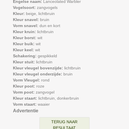
Engelse naam:
Lanceolated Warbler
Vogelsoort:
zangvogels
Kleur:
beige,
lichtbruin
Kleur snavel:
bruin
Vorm snavel:
dun en kort
Kleur kruin:
lichtbruin
Kleur borst:
wit
Kleur buik:
wit
Kleur keel:
wit
Schakering:
gespikkeld
Kleur stuit:
lichtbruin
Kleur vleugel bovenzijde:
lichtbruin
Kleur vleugel onderzijde:
bruin
Vorm Vleugel:
rond
Kleur poot:
roze
Vorm poot:
zangvogel
Kleur staart:
lichtbruin,
donkerbruin
Vorm staart:
waaier
Advertentie
TERUG NAAR
RESULTAAT