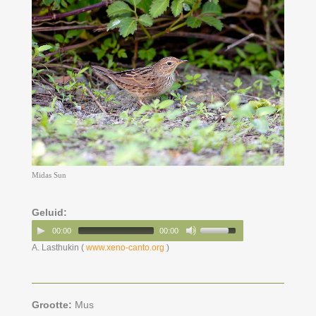
Midas Sun
Geluid:
00:00
00:00
A. Lasthukin (
www.xeno-canto.org
)
Grootte:
Mus