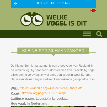
Skip to main content
STEUN DE UITBREIDING
KLEINE SPRINKHAANZANGER
De Kleine Sprinkhaanzanger is een broedvogel van Rusland. In
de winter vliegt hij naar het zuidoosten van Azie. Slechts bij hoge
uitzondering verdwaalt er wel eens een vogel in West-Europa.
Het is een kleine zanger met een kenmerkende gestippelde borst.
Wiki:
http://nl.wikipedia.org/wiki/Locustella_lanceolata
Kaart:
http://eol.org/pages/1178073/maps
Latijnse naam:
Locustella lanceolata
Hoe vaak in Nederland: