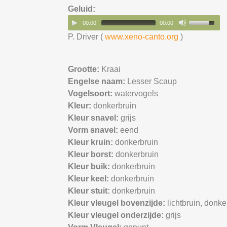
Geluid:
00:00
00:00
P. Driver (
www.xeno-canto.org
)
Grootte:
Kraai
Engelse naam:
Lesser Scaup
Vogelsoort:
watervogels
Kleur:
donkerbruin
Kleur snavel:
grijs
Vorm snavel:
eend
Kleur kruin:
donkerbruin
Kleur borst:
donkerbruin
Kleur buik:
donkerbruin
Kleur keel:
donkerbruin
Kleur stuit:
donkerbruin
Kleur vleugel bovenzijde:
lichtbruin,
donke
Kleur vleugel onderzijde:
grijs