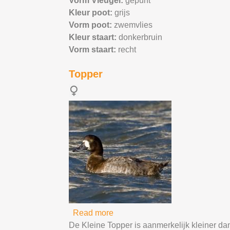
Vorm Vleugel:
gepunt
Kleur poot:
grijs
Vorm poot:
zwemvlies
Kleur staart:
donkerbruin
Vorm staart:
recht
Topper
Read more
about Topper
De Kleine Topper is aanmerkelijk kleiner da