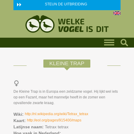
Skip to main content
STEUN DE UITBREIDING
KLEINE TRAP
De Kleine Trap is in Europa een zeldzame vogel. Hij lijkt wel iets
op een Fazant, maar het mannetje heeft in de zomer een
opvallende zwarte kraag.
Wiki:
http://nl.wikipedia.org/wiki/Tetrax_tetrax
Kaart:
http://eol.org/pages/915400/maps
Latijnse naam:
Tetrax tetrax
Hoe vaak in Nederland: