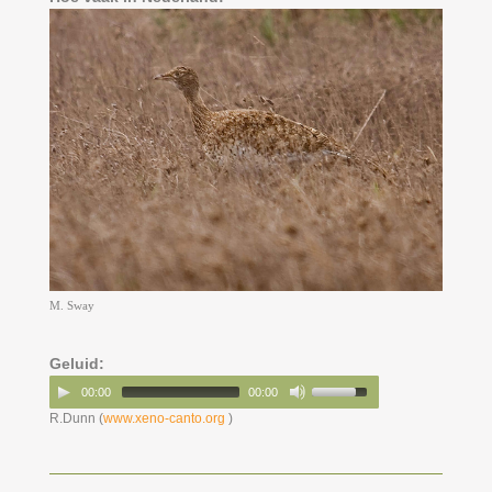
M. Sway
Geluid:
00:00
00:00
R.Dunn (
www.xeno-canto.org
)