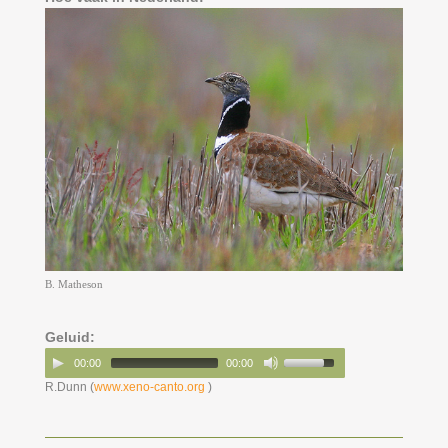
B. Matheson
Geluid:
00:00
00:00
R.Dunn (
www.xeno-canto.org
)