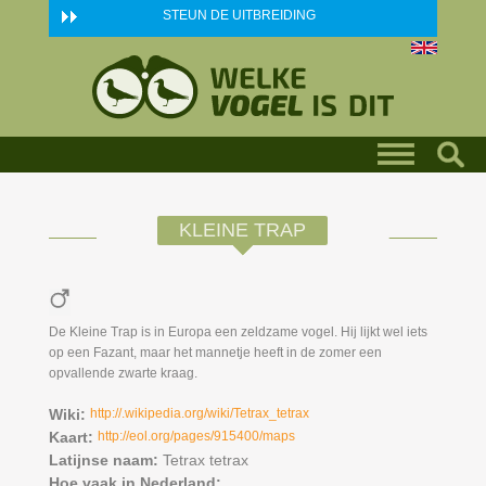
Skip to main content
STEUN DE UITBREIDING
KLEINE TRAP
De Kleine Trap is in Europa een zeldzame vogel. Hij lijkt wel iets
op een Fazant, maar het mannetje heeft in de zomer een
opvallende zwarte kraag.
Wiki:
http://.wikipedia.org/wiki/Tetrax_tetrax
Kaart:
http://eol.org/pages/915400/maps
Latijnse naam:
Tetrax tetrax
Hoe vaak in Nederland: