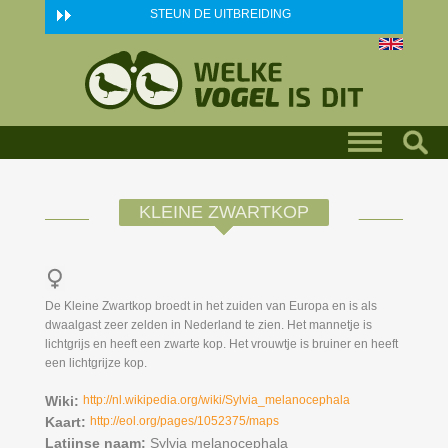
Skip to main content
STEUN DE UITBREIDING
KLEINE ZWARTKOP
De Kleine Zwartkop broedt in het zuiden van Europa en is als
dwaalgast zeer zelden in Nederland te zien. Het mannetje is
lichtgrijs en heeft een zwarte kop. Het vrouwtje is bruiner en heeft
een lichtgrijze kop.
Wiki:
http://nl.wikipedia.org/wiki/Sylvia_melanocephala
Kaart:
http://eol.org/pages/1052375/maps
Latijnse naam:
Sylvia melanocephala