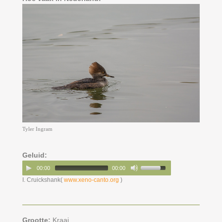
Tyler Ingram
Geluid:
00:00
00:00
I. Cruickshank(
www.xeno-canto.org
)
Grootte:
Kraai