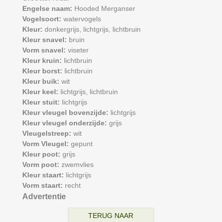
Engelse naam:
Hooded Merganser
Vogelsoort:
watervogels
Kleur:
donkergrijs,
lichtgrijs,
lichtbruin
Kleur snavel:
bruin
Vorm snavel:
viseter
Kleur kruin:
lichtbruin
Kleur borst:
lichtbruin
Kleur buik:
wit
Kleur keel:
lichtgrijs,
lichtbruin
Kleur stuit:
lichtgrijs
Kleur vleugel bovenzijde:
lichtgrijs
Kleur vleugel onderzijde:
grijs
Vleugelstreep:
wit
Vorm Vleugel:
gepunt
Kleur poot:
grijs
Vorm poot:
zwemvlies
Kleur staart:
lichtgrijs
Vorm staart:
recht
Advertentie
TERUG NAAR