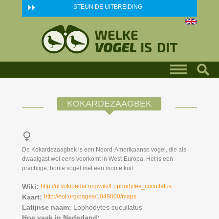
Skip to main content
STEUN DE UITBREIDING
KOKARDEZAAGBEK
De Kokardezaagbek is een Noord-Amerikaanse vogel, die als
dwaalgast wel eens voorkomt in West-Europa. Het is een
prachtige, bonte vogel met een mooie kuif.
Wiki:
http://nl.wikipedia.org/wiki/Lophodytes_cucullatus
Kaart:
http://eol.org/pages/1049000/maps
Latijnse naam:
Lophodytes cucullatus
Hoe vaak in Nederland: