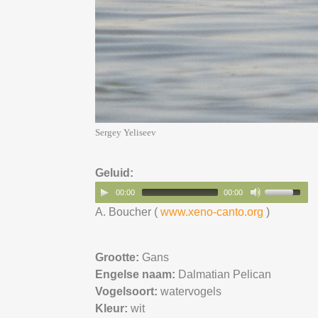
Sergey Yeliseev
Geluid:
00:00
00:00
A. Boucher (
www.xeno-canto.org
)
Grootte:
Gans
Engelse naam:
Dalmatian Pelican
Vogelsoort:
watervogels
Kleur:
wit