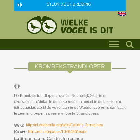
Skip to main content
STEUN DE UITBREIDING
KROMBEKSTRANDLOPER
De Krombekstrandloper broedt in Noordelijk Siberie en
overwintert in Afrika. In de trekperiode in mei of in de late zomer
juli-augustus sterkt de vogel aan in de Waddenzee en is dan vaak
te zien in groepen samen met Bonte Strandlopers.
Wiki:
http://nl.wikipedia.org/wiki/Calidris_ferruginea
Kaart:
http://eol.org/pages/1049496/maps
Latijnse naam:
Calidris ferruginea