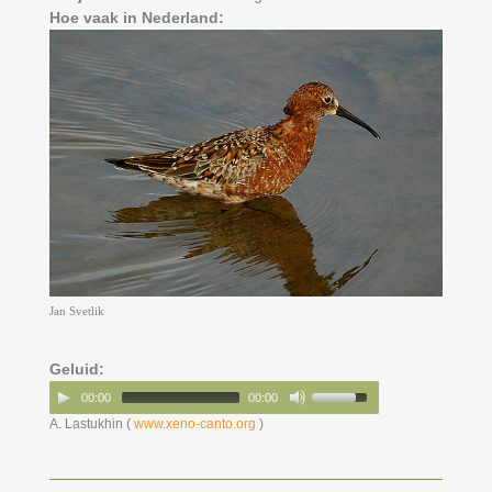
Hoe vaak in Nederland:
Jan Svetlik
Geluid:
00:00
00:00
A. Lastukhin (
www.xeno-canto.org
)