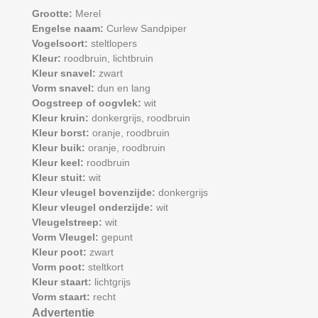
Grootte:
Merel
Engelse naam:
Curlew Sandpiper
Vogelsoort:
steltlopers
Kleur:
roodbruin,
lichtbruin
Kleur snavel:
zwart
Vorm snavel:
dun en lang
Oogstreep of oogvlek:
wit
Kleur kruin:
donkergrijs,
roodbruin
Kleur borst:
oranje,
roodbruin
Kleur buik:
oranje,
roodbruin
Kleur keel:
roodbruin
Kleur stuit:
wit
Kleur vleugel bovenzijde:
donkergrijs
Kleur vleugel onderzijde:
wit
Vleugelstreep:
wit
Vorm Vleugel:
gepunt
Kleur poot:
zwart
Vorm poot:
steltkort
Kleur staart:
lichtgrijs
Vorm staart:
recht
Advertentie