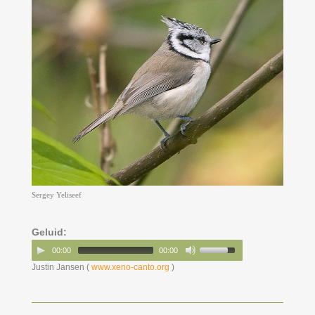
Sergey Yeliseef
Geluid:
00:00
00:00
Justin Jansen (
www.xeno-canto.org
)