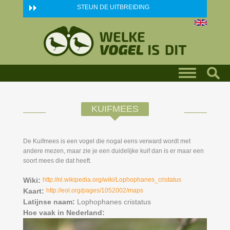
Skip to main content
STEUN DE UITBREIDING
KUIFMEES
De Kuifmees is een vogel die nogal eens verward wordt met
andere mezen, maar zie je een duidelijke kuif dan is er maar een
soort mees die dat heeft.
Wiki:
http://nl.wikipedia.org/wiki/Lophophanes_cristatus
Kaart:
http://eol.org/pages/1052002/maps
Latijnse naam:
Lophophanes cristatus
Hoe vaak in Nederland: