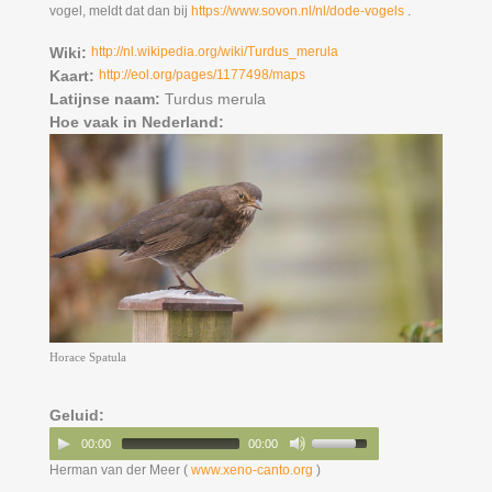
vogel, meldt dat dan bij
https://www.sovon.nl/nl/dode-vogels
.
Wiki:
http://nl.wikipedia.org/wiki/Turdus_merula
Kaart:
http://eol.org/pages/1177498/maps
Latijnse naam:
Turdus merula
Hoe vaak in Nederland:
Horace Spatula
Geluid:
00:00
00:00
Herman van der Meer (
www.xeno-canto.org
)