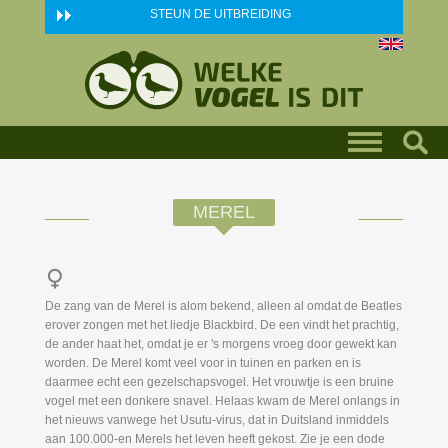
Skip to main content
STEUN DE UITBREIDING
MEREL
De zang van de Merel is alom bekend, alleen al omdat de Beatles
erover zongen met het liedje Blackbird. De een vindt het prachtig,
de ander haat het, omdat je er 's morgens vroeg door gewekt kan
worden. De Merel komt veel voor in tuinen en parken en is
daarmee echt een gezelschapsvogel. Het vrouwtje is een bruine
vogel met een donkere snavel. Helaas kwam de Merel onlangs in
het nieuws vanwege het Usutu-virus, dat in Duitsland inmiddels
aan 100.000-en Merels het leven heeft gekost. Zie je een dode