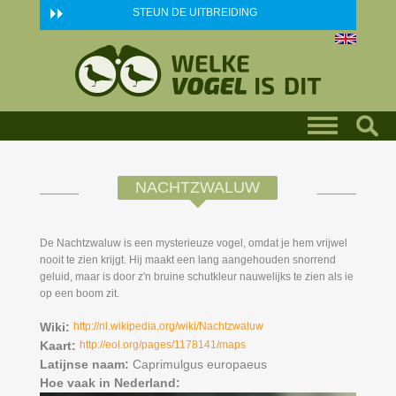
Skip to main content
STEUN DE UITBREIDING
NACHTZWALUW
De Nachtzwaluw is een mysterieuze vogel, omdat je hem vrijwel
nooit te zien krijgt. Hij maakt een lang aangehouden snorrend
geluid, maar is door z'n bruine schutkleur nauwelijks te zien als ie
op een boom zit.
Wiki:
http://nl.wikipedia.org/wiki/Nachtzwaluw
Kaart:
http://eol.org/pages/1178141/maps
Latijnse naam:
Caprimulgus europaeus
Hoe vaak in Nederland: