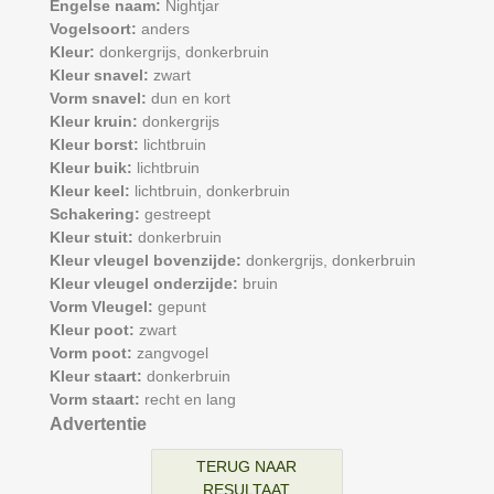
Engelse naam:
Nightjar
Vogelsoort:
anders
Kleur:
donkergrijs,
donkerbruin
Kleur snavel:
zwart
Vorm snavel:
dun en kort
Kleur kruin:
donkergrijs
Kleur borst:
lichtbruin
Kleur buik:
lichtbruin
Kleur keel:
lichtbruin,
donkerbruin
Schakering:
gestreept
Kleur stuit:
donkerbruin
Kleur vleugel bovenzijde:
donkergrijs,
donkerbruin
Kleur vleugel onderzijde:
bruin
Vorm Vleugel:
gepunt
Kleur poot:
zwart
Vorm poot:
zangvogel
Kleur staart:
donkerbruin
Vorm staart:
recht en lang
Advertentie
TERUG NAAR
RESULTAAT