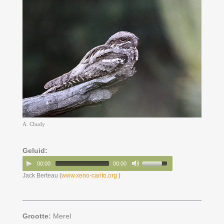
A. Chudy
Geluid:
00:00
00:00
Jack Berteau (
www.xeno-canto.org
)
Grootte:
Merel