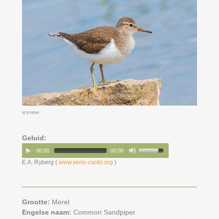
scyrene
Geluid:
00:00
00:00
E.A. Ryberg (
www.xeno-canto.org
)
Grootte:
Merel
Engelse naam:
Common Sandpiper