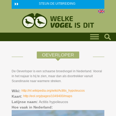
Skip to main content
STEUN DE UITBREIDING
OEVERLOPER
De Oeverloper is een schaarse broedvogel in Nederland. Vooral
in het najaar is hij te zien, maar dan als doortrekker vanuit
Scandinavie naar warmere streken.
Wiki:
http://nl.wikipedia.org/wiki/Actitis_hypoleucos
Kaart:
http://eol.org/pages/1049400/maps
Latijnse naam:
Actitis hypoleucos
Hoe vaak in Nederland: