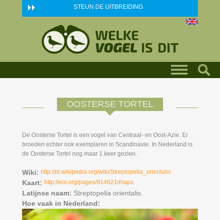
Skip to main content
STEUN DE UITBREIDING
OOSTERSE TORTEL
De Oosterse Tortel is een vogel van Centraal- en Oost-Azie. Er
broeden echter ook exemplaren in Scandinavie. In Nederland is
de Oosterse Tortel nog maar 1 keer gezien.
Wiki:
http://nl.wikipedia.org/wiki/Streptopelia_orientalis
Kaart:
http://eol.org/pages/914621/maps
Latijnse naam:
Streptopelia orientalis
Hoe vaak in Nederland: