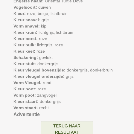
Engelse naam:
Oriental Turtle Dove
Vogelsoort:
duiven
Kleur:
roze,
beige,
lichtbruin
Kleur snavel:
grijs
Vorm snavel:
kip
Kleur kruin:
lichtgrijs,
lichtbruin
Kleur borst:
roze
Kleur buik:
lichtgrijs,
roze
Kleur keel:
roze
Schakering:
gevlekt
Kleur stuit:
donkergrijs
Kleur vleugel bovenzijde:
donkergrijs,
donkerbruin
Kleur vleugel onderzijde:
grijs
Vorm Vleugel:
rond
Kleur poot:
roze
Vorm poot:
zangvogel
Kleur staart:
donkergrijs
Vorm staart:
recht
Advertentie
TERUG NAAR
RESULTAAT