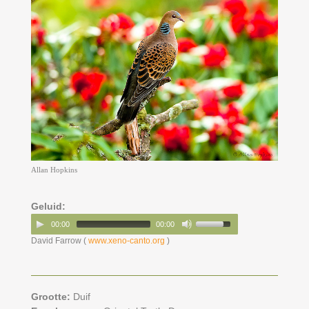
Allan Hopkins
Geluid:
00:00
00:00
David Farrow (
www.xeno-canto.org
)
Grootte:
Duif