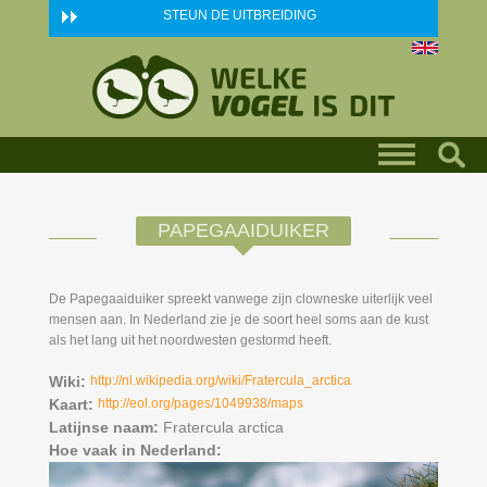
Skip to main content
STEUN DE UITBREIDING
PAPEGAAIDUIKER
De Papegaaiduiker spreekt vanwege zijn clowneske uiterlijk veel
mensen aan. In Nederland zie je de soort heel soms aan de kust
als het lang uit het noordwesten gestormd heeft.
Wiki:
http://nl.wikipedia.org/wiki/Fratercula_arctica
Kaart:
http://eol.org/pages/1049938/maps
Latijnse naam:
Fratercula arctica
Hoe vaak in Nederland: