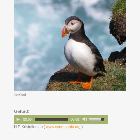
Jsonlind
Geluid:
00:00
00:00
H.P. Kristoffersen (
www.xeno-canto.org
)