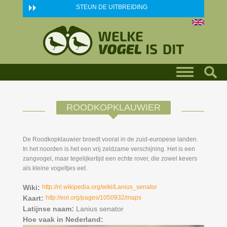
Skip to main content
STEUN DE UITBREIDING
ROODKOPKLAUWIER
De Roodkopklauwier broedt vooral in de zuid-europese landen.
In het noorden is het een vrij zeldzame verschijning. Het is een
zangvogel, maar tegelijkertijd een echte rover, die zowel kevers
als kleine vogeltjes eet.
Wiki:
http://nl.wikipedia.org/wiki/Lanius_senator
Kaart:
http://eol.org/pages/1050932/maps
Latijnse naam:
Lanius senator
Hoe vaak in Nederland: