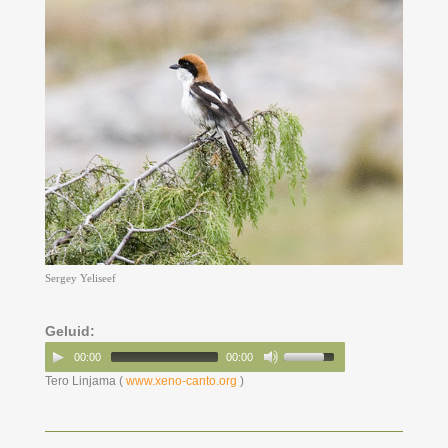
Sergey Yeliseef
Geluid:
00:00
00:00
Tero Linjama (
www.xeno-canto.org
)