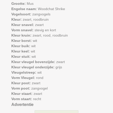
Grootte:
Mus
Engelse naam:
Woodchat Shrike
Vogelsoort:
zangvogels
Kleur:
zwart,
roodbruin
Kleur snavel:
zwart
Vorm snavel:
stevig en kort
Kleur kruin:
zwart,
rood,
roodbruin
Kleur borst:
wit
Kleur buik:
wit
Kleur keel:
wit
Kleur stuit:
wit
Kleur vleugel bovenzijde:
zwart
Kleur vleugel onderzijde:
grijs
Vleugelstreep:
wit
Vorm Vleugel:
rond
Kleur poot:
zwart
Vorm poot:
zangvogel
Kleur staart:
zwart
Vorm staart:
recht
Advertentie