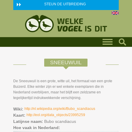
Skip to main content
STEUN DE UITBREIDING
SNEEUWUIL
De Sneeuwuil is een grote, witte uil, het formaat van een grote
Buizerd. Elke winter zijn er wel enkele exemplaren die in
Nederland overblijven, maar het blijft een zeldzame en
tegelijkertijd indrukwekkende verschijning.
Wiki:
http://nl.wikipedia.org/wiki/Bubo_scandiacus
Kaart:
http://eol.org/data_objects/23995259
Latijnse naam:
Bubo scandiacus
Hoe vaak in Nederland: