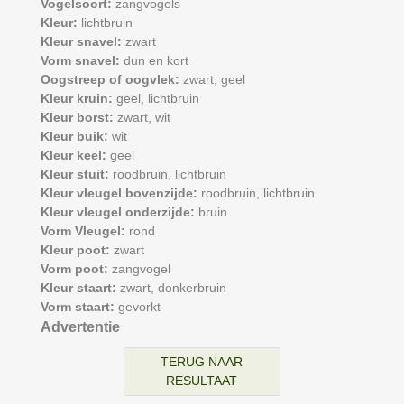
Vogelsoort:
zangvogels
Kleur:
lichtbruin
Kleur snavel:
zwart
Vorm snavel:
dun en kort
Oogstreep of oogvlek:
zwart,
geel
Kleur kruin:
geel,
lichtbruin
Kleur borst:
zwart,
wit
Kleur buik:
wit
Kleur keel:
geel
Kleur stuit:
roodbruin,
lichtbruin
Kleur vleugel bovenzijde:
roodbruin,
lichtbruin
Kleur vleugel onderzijde:
bruin
Vorm Vleugel:
rond
Kleur poot:
zwart
Vorm poot:
zangvogel
Kleur staart:
zwart,
donkerbruin
Vorm staart:
gevorkt
Advertentie
TERUG NAAR
RESULTAAT