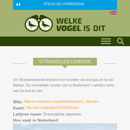
Skip to main content
STEUN DE UITBREIDING
STRANDLEEUWERIK
De Strandleeuwerik broedt in het noorden van Europa en op de
Balkan. De noordelijke soorten zijn in Nederland 's winters soms
aan de kust te zien.
Wiki:
http://nl.wikipedia.org/wiki/Eremophila_alpestris
Kaart:
http://eol.org/pages/915655/maps
Latijnse naam:
Eremophila alpestris
Hoe vaak in Nederland: