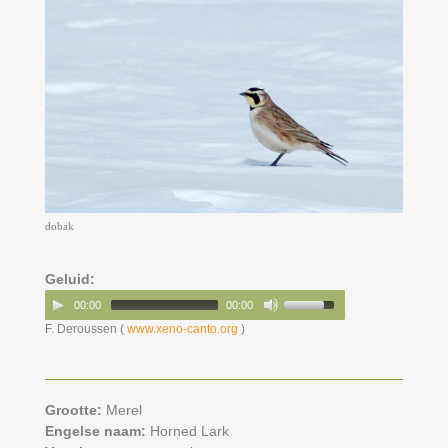
dobak
Geluid:
00:00
00:00
F. Deroussen (
www.xeno-canto.org
)
Grootte:
Merel
Engelse naam:
Horned Lark