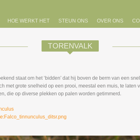
HOE WERKT HET
STEUN ONS
OVER ONS
CO
TORENVALK
bekend staat om het ‘bidden’ dat hij boven de berm van een snel
zich met grote snelheid op een prooi, meestal een muis, te laten 
ten, die op diverse plekken op palen worden getimmerd.
unculus
le:Falco_tinnunculus_ditsr.png