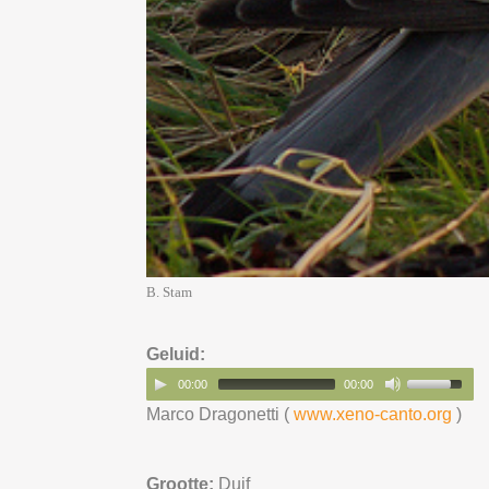
B. Stam
Geluid:
00:00
00:00
Marco Dragonetti (
www.xeno-canto.org
)
Grootte:
Duif