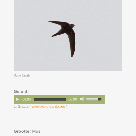
Dave Curtis
Geluid:
00:00
00:00
L. Gracia (
www.xeno-canto.org
)
Grootte:
Mus