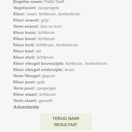
Engelse naam:
Pallid Swift
Vogelsoort:
zangvogels
Kleur:
zwart,
lichtbruin,
donkerbruin
Kleur snavel:
grijs
Vorm snavel:
dun en kort
Kleur kruin:
lichtbruin
Kleur borst:
lichtbruin
Kleur buik:
lichtbruin,
donkerbruin
Kleur keel:
wit
Kleur stuit:
lichtbruin
Kleur vleugel bovenzijde:
lichtbruin,
donkerbruin
Kleur vleugel onderzijde:
bruin
Vorm Vleugel:
gepunt
Kleur poot:
grijs
Vorm poot:
zangvogel
Kleur staart:
lichtbruin
Vorm staart:
gevorkt
Advertentie
TERUG NAAR
RESULTAAT