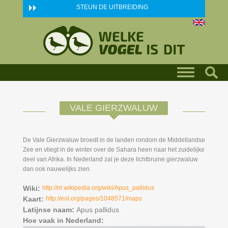
Skip to main content
STEUN DE UITBREIDING
VALE GIERZWALUW
De Vale Gierzwaluw broedt in de landen rondom de Middellandse
Zee en vliegt in de winter over de Sahara heen naar het zuidelijke
deel van Afrika. In Nederland zal je deze lichtbruine gierzwaluw
dan ook nauwelijks zien.
Wiki:
http://nl.wikipedia.org/wiki/Apus_pallidus
Kaart:
http://eol.org/pages/1048571/maps
Latijnse naam:
Apus pallidus
Hoe vaak in Nederland: