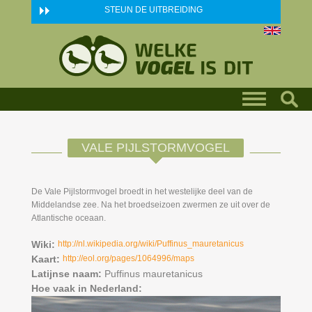
Skip to main content
STEUN DE UITBREIDING
VALE PIJLSTORMVOGEL
De Vale Pijlstormvogel broedt in het westelijke deel van de
Middelandse zee. Na het broedseizoen zwermen ze uit over de
Atlantische oceaan.
Wiki:
http://nl.wikipedia.org/wiki/Puffinus_mauretanicus
Kaart:
http://eol.org/pages/1064996/maps
Latijnse naam:
Puffinus mauretanicus
Hoe vaak in Nederland: