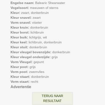
Engelse naam:
Balearic Shearwater
Vogelsoort:
meeuwen of sterns
Kleur:
zwart,
donkerbruin
Kleur snavel:
zwart
Vorm snavel:
viseter
Kleur kruin:
donkerbruin
Kleur borst:
lichtbruin
Kleur buik:
lichtgrijs,
wit
Kleur keel:
lichtbruin,
donkerbruin
Kleur stuit:
donkerbruin
Kleur vleugel bovenzijde:
donkerbruin
Kleur vleugel onderzijde:
grijs
Vorm Vleugel:
gepunt
Kleur poot:
grijs
Vorm poot:
zwemvlies
Kleur staart:
donkerbruin
Vorm staart:
recht
Advertentie
TERUG NAAR
RESULTAAT