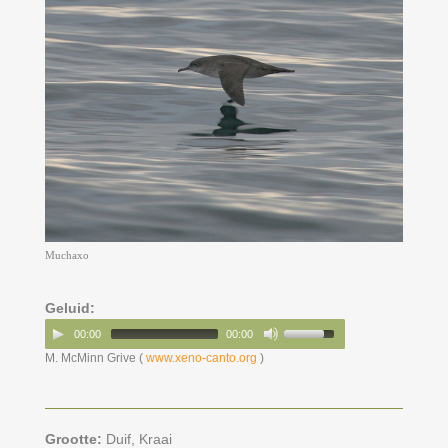
Muchaxo
Geluid:
00:00
00:00
M. McMinn Grive (
www.xeno-canto.org
)
Grootte:
Duif,
Kraai