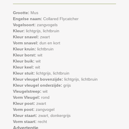
Grootte:
Mus
Engelse naam:
Collared Flycatcher
Vogelsoort:
zangvogels
Kleur:
lichtgrijs,
lichtbruin
Kleur snavel:
zwart
Vorm snavel:
dun en kort
Kleur kruin:
lichtbruin
Kleur borst:
wit
Kleur buik:
wit
Kleur keel:
wit
Kleur stuit:
lichtgrijs,
lichtbruin
Kleur vleugel bovenzijde:
lichtgrijs,
lichtbruin
Kleur vleugel onderzijde:
grijs
Vleugelstreep:
wit
Vorm Vleugel:
rond
Kleur poot:
zwart
Vorm poot:
zangvogel
Kleur staart:
zwart,
donkergrijs
Vorm staart:
recht
Advertentie