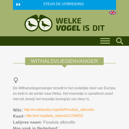
Skip to main content
STEUN DE UITBREIDING
WITHALSVLIEGENVANGER
De Withalsvliegenvanger broedt in het oostelijke deel van Europa
en trekt in de winter naar Afrika. Het mannetje is opvallend zwart
met wit, terwijl het vrouwtje bruingrijs van kleur is.
Wiki:
http://nl.wikipedia.org/wiki/Ficedula_albicollis
Kaart:
http://eol.org/data_objects/21238650
Latijnse naam:
Ficedula albicollis
Hoe vaak in Nederland: