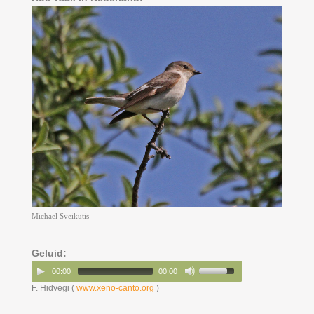
Michael Sveikutis
Geluid:
00:00
00:00
F. Hidvegi (
www.xeno-canto.org
)