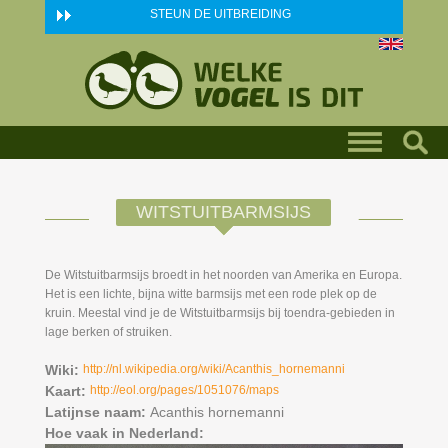
Skip to main content
STEUN DE UITBREIDING
WITSTUITBARMSIJS
De Witstuitbarmsijs broedt in het noorden van Amerika en Europa.
Het is een lichte, bijna witte barmsijs met een rode plek op de
kruin. Meestal vind je de Witstuitbarmsijs bij toendra-gebieden in
lage berken of struiken.
Wiki:
http://nl.wikipedia.org/wiki/Acanthis_hornemanni
Kaart:
http://eol.org/pages/1051076/maps
Latijnse naam:
Acanthis hornemanni
Hoe vaak in Nederland: