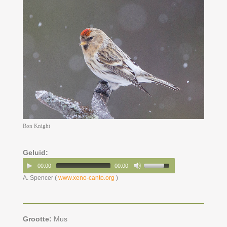
Ron Knight
Geluid:
00:00
00:00
A. Spencer (
www.xeno-canto.org
)
Grootte:
Mus