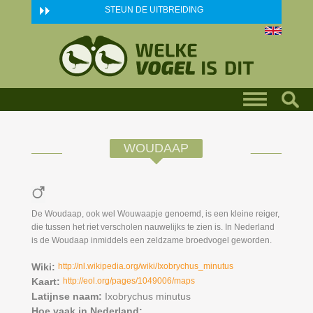
Skip to main content
STEUN DE UITBREIDING
WOUDAAP
De Woudaap, ook wel Wouwaapje genoemd, is een kleine reiger,
die tussen het riet verscholen nauwelijks te zien is. In Nederland
is de Woudaap inmiddels een zeldzame broedvogel geworden.
Wiki:
http://nl.wikipedia.org/wiki/Ixobrychus_minutus
Kaart:
http://eol.org/pages/1049006/maps
Latijnse naam:
Ixobrychus minutus
Hoe vaak in Nederland: