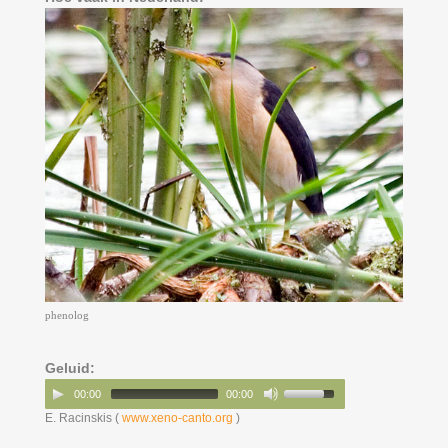
phenolog
Geluid:
00:00
00:00
E. Racinskis (
www.xeno-canto.org
)