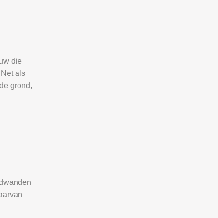
uw die
 Net als
 de grond,
andwanden
daarvan