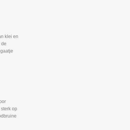
n klei en
 de
 gaatje
oor
 sterk op
odbruine