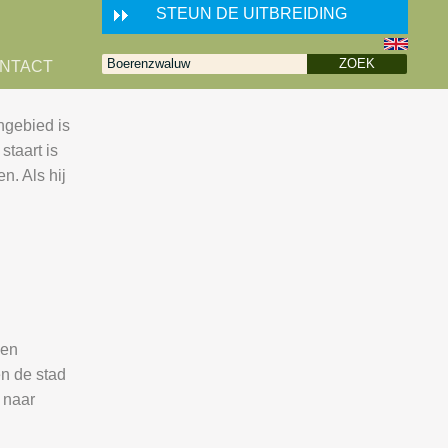
STEUN DE UITBREIDING
NTACT
ngebied is
staart is
n. Als hij
nen
n de stad
 naar