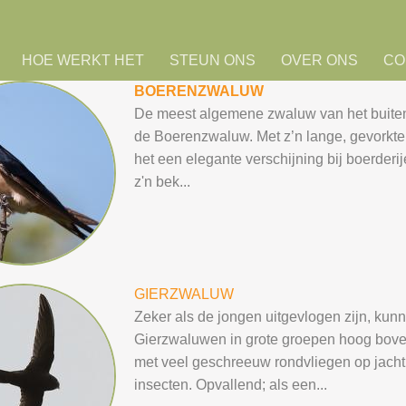
HOE WERKT HET
STEUN ONS
OVER ONS
CO
BOERENZWALUW
De meest algemene zwaluw van het buite
de Boerenzwaluw. Met z’n lange, gevorkte 
het een elegante verschijning bij boerderije
z'n bek...
GIERZWALUW
Zeker als de jongen uitgevlogen zijn, kun
Gierzwaluwen in grote groepen hoog bove
met veel geschreeuw rondvliegen op jacht
insecten. Opvallend; als een...