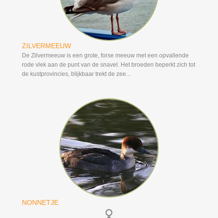
ZILVERMEEUW
De Zilvermeeuw is een grote, forse meeuw met een opvallende
rode vlek aan de punt van de snavel. Het broeden beperkt zich tot
de kustprovincies, blijkbaar trekt de zee...
NONNETJE