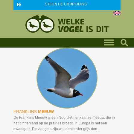
Skip to main content
STEUN DE UITBREIDING
FRANKLINS
MEEUW
De Franklins Meeuw is een Noord-Amerikaanse meeuw, die in
het binnenland op de prairies broedt. In Europa is het een
dwaalgast. De vleugels zijn wat donkerder grijs dan...