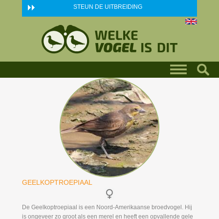
Skip to main content
STEUN DE UITBREIDING
GEELKOPTROEPIAAL
De Geelkoptroepiaal is een Noord-Amerikaanse broedvogel. Hij
is ongeveer zo groot als een merel en heeft een opvallende gele