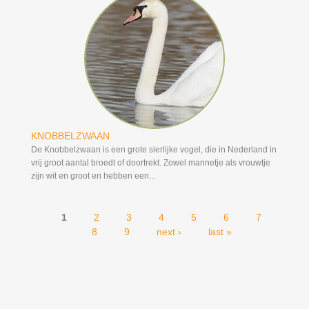
KNOBBELZWAAN
De Knobbelzwaan is een grote sierlijke vogel, die in Nederland in
vrij groot aantal broedt of doortrekt. Zowel mannetje als vrouwtje
zijn wit en groot en hebben een...
1
2
3
4
5
6
7
Pages
8
9
next ›
last »