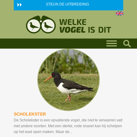
Skip to main content
STEUN DE UITBREIDING
SCHOLEKSTER
De Scholekster is een opvallende vogel, die niet te verwarren valt
met andere soorten. Met een sterke, rode snavel kan hij schelpen
op het wad open maken. Maar de...